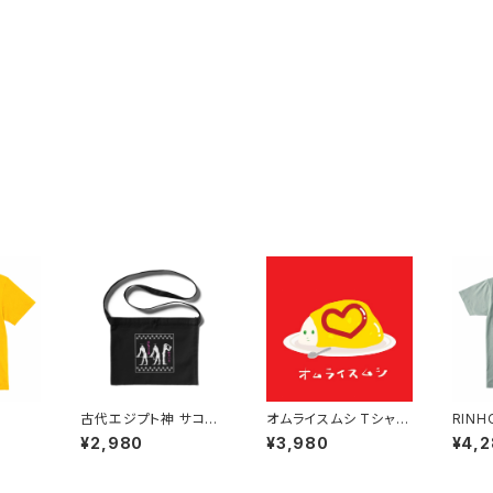
番
古代エジプト神 サコッ
オムライスムシ Tシャツ
RINHO
シュ Ancient Egyptia
Omelet Rice Bug
on T-
¥2,980
¥3,980
¥4,
n Gods Musette