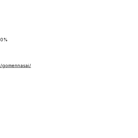
00%
m/gomennasai/