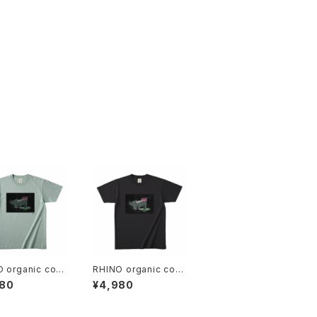
 organic cott
RHINO organic cott
shirt
on T-shirt
280
¥4,980